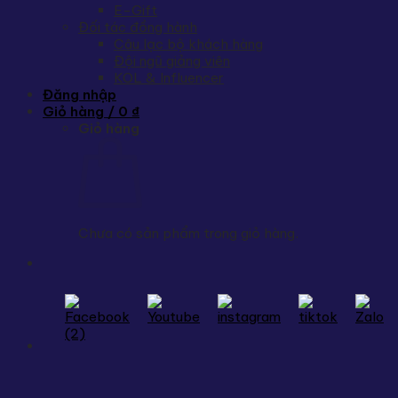
E-Gift
Đối tác đồng hành
Câu lạc bộ khách hàng
Đội ngũ giảng viên
KOL & Influencer
Đăng nhập
Giỏ hàng /
0
₫
Giỏ hàng
Chưa có sản phẩm trong giỏ hàng.