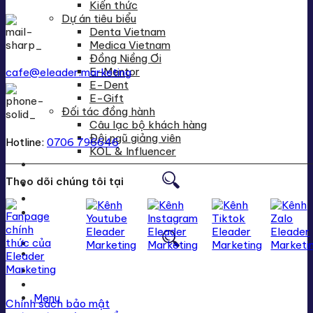
Kiến thức
Dự án tiêu biểu
Denta Vietnam
Medica Vietnam
Đồng Niềng Ơi
E-Mentor
cafe@eleader.marketing
E-Dent
E-Gift
Đối tác đồng hành
Câu lạc bộ khách hàng
Đội ngũ giảng viên
Hotline:
0706 796646
KOL & Influencer
Theo dõi chúng tôi tại
Menu
Chính sách bảo mật