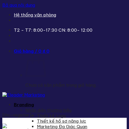
Bỏ qua nội dung
Hệ thống văn phòng
T2 - T7: 8:00-17:30 CN: 8:00- 12:00
Giỏ hàng /
0
₫
0
Chưa có sản phẩm trong giỏ hàng.
Branding
Nhận diện thương hiệu
[ihc-register]
Thiết kế Logo
Thiết kế hồ sơ năng lực
Marketing Đa Giác Quan