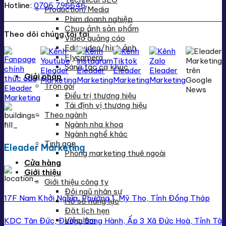
Hotline:
0706 796646
Production/Media
Phim doanh nghiệp
Chụp ảnh sản phẩm
Theo dõi chúng tôi tại
Video quảng cáo
Edit video/hình ảnh
Flycamera
Sáng tác ca khúc
Giải pháp
Trọn gói
Điều trị thương hiệu
Tái định vị thương hiệu
Theo ngành
Ngành nha khoa
Ngành nghề khác
Tinh gọn
Eleader Marketing
Phòng marketing thuê ngoài
Cửa hàng
Giới thiệu
Giới thiệu công ty
Đội ngũ nhân sự
17F Nam Khởi Nghĩa, Phường 1, Mỹ Tho, Tỉnh Đồng Tháp
Hồ sơ năng lực
Đặt lịch hẹn
Việc làm
KDC Tân Đức, Đường Song Hành, Ấp 3 Xã Đức Hoà, Tỉnh Tây