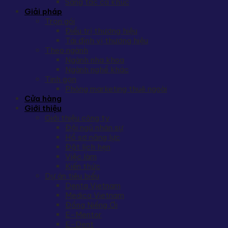
Sáng tác ca khúc
Giải pháp
Trọn gói
Điều trị thương hiệu
Tái định vị thương hiệu
Theo ngành
Ngành nha khoa
Ngành nghề khác
Tinh gọn
Phòng marketing thuê ngoài
Cửa hàng
Giới thiệu
Giới thiệu công ty
Đội ngũ nhân sự
Hồ sơ năng lực
Đặt lịch hẹn
Việc làm
Kiến thức
Dự án tiêu biểu
Denta Vietnam
Medica Vietnam
Đồng Niềng Ơi
E-Mentor
E-Dent