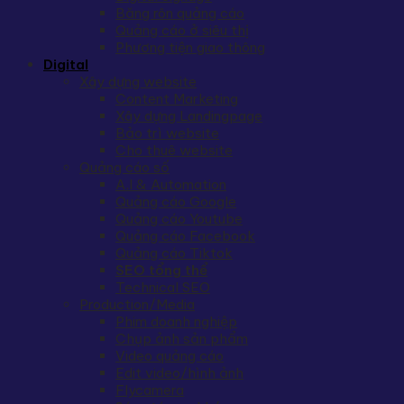
Băng rôn quảng cáo
Quảng cáo ở siêu thị
Phương tiện giao thông
Digital
Xây dựng website
Content Marketing
Xây dựng Landingpage
Bảo trì website
Cho thuê website
Quảng cáo số
A.I & Automation
Quảng cáo Google
Quảng cáo Youtube
Quảng cáo Facebook
Quảng cáo Tiktok
SEO tổng thể
Technical SEO
Production/Media
Phim doanh nghiệp
Chụp ảnh sản phẩm
Video quảng cáo
Edit video/hình ảnh
Flycamera