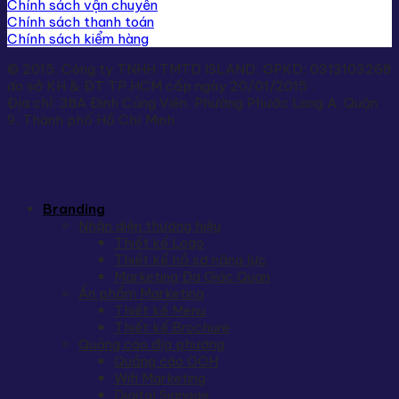
Chính sách vận chuyển
Chính sách thanh toán
Chính sách kiểm hàng
© 2015. Công ty TNHH TMTD ISLAND. GPKD: 0313103268
do sở KH & ĐT TP.HCM cấp ngày 20/01/2015 .
Địa chỉ: 38A Đinh Củng Viên, Phường Phước Long A, Quận
9, Thành phố Hồ Chí Minh
Branding
Nhận diện thương hiệu
Thiết kế Logo
Thiết kế hồ sơ năng lực
Marketing Đa Giác Quan
Ấn phẩm Marketing
Thiết kế Menu
Thiết kế Brochure
Quảng cáo địa phương
Quảng cáo OOH
Wifi Marketing
Digital Signage