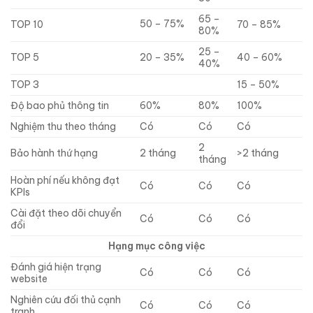
65 –
50 – 75%
TOP 10
70 – 85%
80%
25 –
TOP 5
20 – 35%
40 – 60%
40%
TOP 3
15 – 50%
Độ bao phủ thông tin
60%
80%
100%
Nghiệm thu theo tháng
Có
Có
Có
2
Bảo hành thứ hạng
2 tháng
>2 tháng
tháng
Hoàn phí nếu không đạt
Có
Có
Có
KPIs
Cài đặt theo dõi chuyển
Có
Có
Có
đổi
Hạng mục công việc
Đánh giá hiện trạng
Có
Có
Có
website
Nghiên cứu đối thủ cạnh
Có
Có
Có
tranh