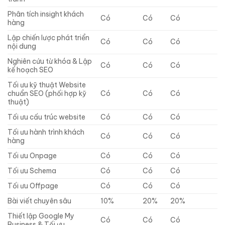
Phân tích insight khách
Có
Có
Có
hàng
Lập chiến lược phát triển
Có
Có
Có
nội dung
Nghiên cứu từ khóa & Lập
Có
Có
Có
kế hoạch SEO
Tối ưu kỹ thuật Website
chuẩn SEO (phối hợp kỹ
Có
Có
Có
thuật)
Tối ưu cấu trúc website
Có
Có
Có
Tối ưu hành trình khách
Có
Có
Có
hàng
Tối ưu Onpage
Có
Có
Có
Tối ưu Schema
Có
Có
Có
Tối ưu Offpage
Có
Có
Có
Bài viết chuyên sâu
10%
20%
20%
Thiết lập Google My
Có
Có
Có
Business & Tối ưu