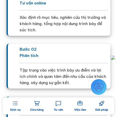
Tư vấn online
Xác định rõ mục tiêu, nghiên cứu thị trường và
khách hàng, tổng hợp nội dung trình bày để
súc tích.
Bước 02
Phân tích
Tập trung vào việc trình bày ưu điểm và lợi
ích chính và quan tâm đến nhu cầu của khách
hàng, xây dựng sự gắn kết.
Bước 03
Gặp gỡ Pitching
Dịch vụ
Cửa hàng
Tư vấn
Việc làm
Giải pháp