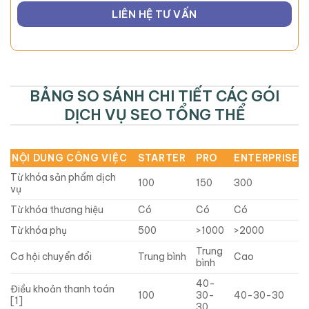
LIÊN HỆ TƯ VẤN
BẢNG SO SÁNH CHI TIẾT CÁC GÓI
DỊCH VỤ SEO TỔNG THỂ
NỘI DUNG CÔNG VIỆC
STARTER
PRO
ENTERPRISE
Từ khóa sản phẩm dịch
100
150
300
vụ
Từ khóa thương hiệu
Có
Có
Có
Từ khóa phụ
500
>1000
>2000
Trung
Cơ hội chuyển đổi
Trung bình
Cao
bình
40-
Điều khoản thanh toán
100
30-
40-30-30
[1]
30