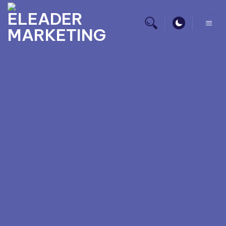
HÀNH TRÌNH
NÂNG TẦM
NHA KHOA
QUỐC TẾ SÀI
GÒN
Chúng tôi không chỉ quảng cáo, chúng tôi kiến tạo
thương hiệu đẳng cấp