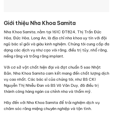
Giới thiệu Nha Khoa Samita
Nha Khoa Samita, nằm tại 161C ĐT824, Thị Trấn Đức
Hòa, Đức Hòa, Long An, là địa chỉ nha khoa uy tín với đội
ngũ bác sĩ giỏi và giàu kinh nghiệm. Chúng tôi cung cấp đa
dạng các dịch vụ như cạo vôi răng, điều trị tủy, nhổ răng,
niềng răng và trồng răng implant.
Với cơ sở vật chất hiện đại và đạt chuẩn 5 sao Nhật
Bản, Nha Khoa Samita cam kết mang đến chất lượng dịch
vụ cao nhất. Các bác sĩ của chúng tôi, như BS CKI
Nguyễn Thị Nhiễu Đan và BS Võ Văn Duy, đã điều trị
thành công hàng ngàn ca chỉnh nha và thẩm mỹ.
Hãy đến với Nha Khoa Samita để trải nghiệm dịch vụ
chăm sóc răng miệng chuyên nghiệp và tận tình.