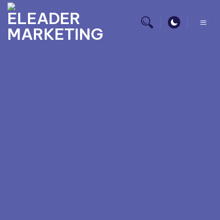
HÀNH TRÌNH NÂNG
TẦM
NHA KHOA SAMITA
Chúng tôi không chỉ quảng cáo, chúng tôi kiến tạo thương hiệu đẳng
cấp