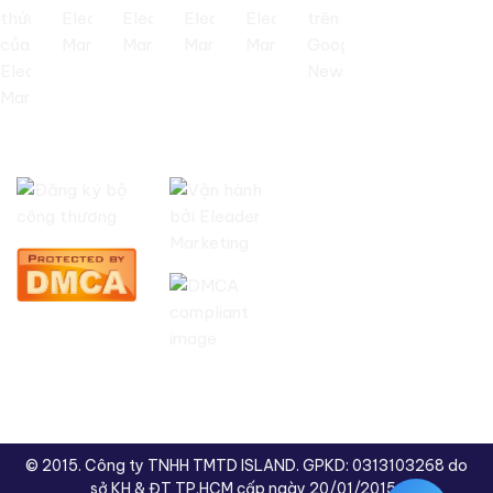
© 2015. Công ty TNHH TMTD ISLAND. GPKD: 0313103268 do
sở KH & ĐT TP.HCM cấp ngày 20/01/2015 .